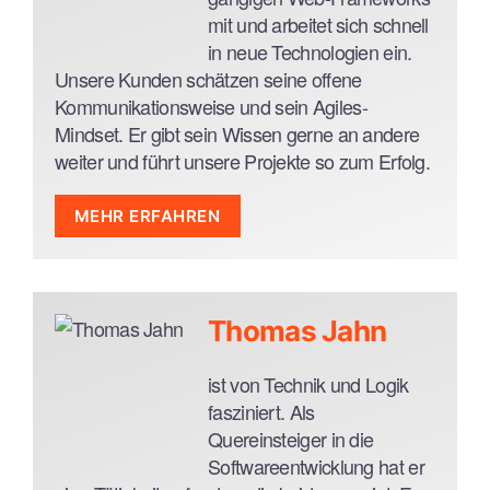
Git
SQL
mit und arbeitet sich schnell
REST
in neue Technologien ein.
Unsere Kunden schätzen seine offene
Architekturpattern und Konzepte
Kommunikationsweise und sein Agiles-
SPAs, Micro-Frontends
Mindset. Er gibt sein Wissen gerne an andere
Microservices & Software as a Service
weiter und führt unsere Projekte so zum Erfolg.
(SaaS)
RESTful APIs
MEHR ERFAHREN
API-Design
Technologien und Sprachen
Tools und Frameworks
JavaScript / TypeScript
React, Vue, Vuex, Pinia, Angular, rxjs
PHP
Thomas Jahn
Node, Express, Socket.io
Python
Sass, Less
HTML / SVG
ist von Technik und Logik
npm, yarn, Webpack, Vite
CSS / SASS / TailwindCSS
fasziniert. Als
mongoDB, sqlite, QDB
Swift
Quereinsteiger in die
Jest, Cypress, pyrest, XCtest, XCUItest, pact
Softwareentwicklung hat er
Git
Architekturpattern und Konzepte