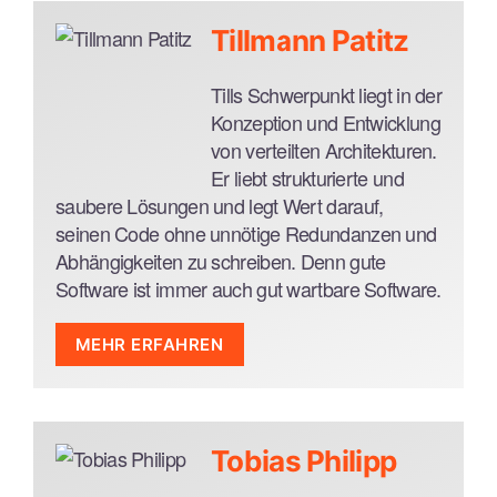
Mitarbeiterorientierte Führung
Agiles Projektmanagement
Tillmann Patitz
Teamentwicklung
Fachexpertise Softwareentwicklung
Tills Schwerpunkt liegt in der
Anforderungsanalyse & -kommunikation
Konzeption und Entwicklung
von verteilten Architekturen.
Projektdomänen
Er liebt strukturierte und
Einzelhandel und E-Commerce
saubere Lösungen und legt Wert darauf,
Softwareentwicklung
seinen Code ohne unnötige Redundanzen und
Reisebranche
Abhängigkeiten zu schreiben. Denn gute
Warenlogistik
Software ist immer auch gut wartbare Software.
Tools
MEHR ERFAHREN
Agiles Management (SCRUM, Kanban)
Technologien und Sprachen
Digitalisierung
Strategische Planung
JavaScript / TypeScript
Merger & Acquisitions
Java / Kotlin
Tobias Philipp
HTML / CSS