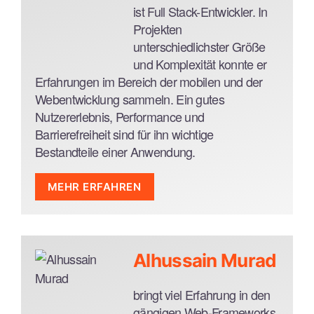
SQL
ist Full Stack-Entwickler. In
REST
Projekten
unterschiedlichster Größe
Architekturpattern und Konzepte
und Komplexität konnte er
SPAs, Micro-Frontends
Erfahrungen im Bereich der mobilen und der
Microservices & Software as a Service
Webentwicklung sammeln. Ein gutes
(SaaS)
Nutzererlebnis, Performance und
RESTful APIs
Barrierefreiheit sind für ihn wichtige
Flux
Bestandteile einer Anwendung.
API-Design
Tools und Frameworks
MEHR ERFAHREN
Technologien und Sprachen
React, Redux, Vue, Vuex, Angular, rxjs
Node, Meteor, Express, Socket.io
JavaScript / TypeScript
Sass, Less
Python
Alhussain Murad
npm, yarn, Webpack, rollup, lerna
Objective-C, Swift, SwiftUI
mongoDB
Bash
bringt viel Erfahrung in den
Jest, Karma, Mocca, Jasmine, Cypress
HTML / CSS
gängigen Web-Frameworks