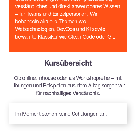
Jest
verständliches und direkt anwendbares Wissen
Git
– für Teams und Einzelpersonen. Wir
HTMX
behandeln aktuelle Themen wie
Paradigmen und Konzepte
Webtechnologien, DevOps und KI sowie
bewährte Klassiker wie Clean Code oder Git.
Webentwicklung
Objektorientierte Programmierung
Funktionale Programmierung
Hypermedia-Driven Applications
Kursübersicht
Software-Testing nach ISTQB®
Ob online, inhouse oder als Workshopreihe – mit
Übungen und Beispielen aus dem Alltag sorgen wir
für nachhaltiges Verständnis.
Im Moment stehen keine Schulungen an.