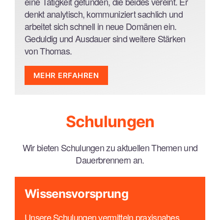
eine Tätigkeit gefunden, die beides vereint. Er
Docker, Kubernetes
Agile SW-Entwicklung nach Scrum
denkt analytisch, kommuniziert sachlich und
GraphQL APIs
arbeitet sich schnell in neue Domänen ein.
Geduldig und Ausdauer sind weitere Stärken
Tools und Frameworks
von Thomas.
React, Vue, Angular
Git, SVN
MEHR ERFAHREN
Highcharts, SVG
Technologien und Sprachen
Jenkins, GitLab CI, Travis CI, Azure CI
Cordova, Capacitor, Ionic
JavaScript / TypeScript
Schulungen
Node, NPM, Webpack
HTML / CSS
Jest, Cypress
SQL
Wir bieten Schulungen zu aktuellen Themen und
Tools und Frameworks
Dauerbrennern an.
React, Redux
Node
Wissensvorsprung
TailwindCSS
Storybook
Unsere Schulungen vermitteln praxisnahes,